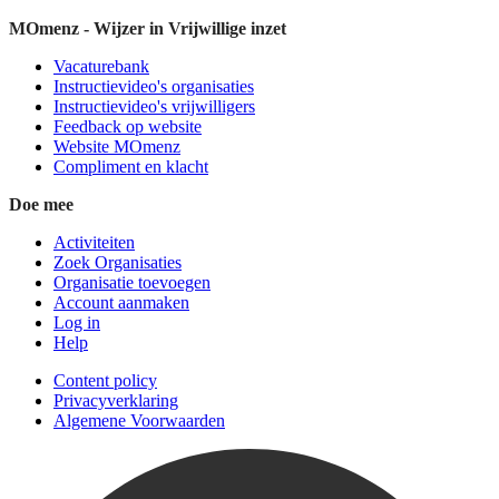
MOmenz - Wijzer in Vrijwillige inzet
Vacaturebank
Instructievideo's organisaties
Instructievideo's vrijwilligers
Feedback op website
Website MOmenz
Compliment en klacht
Doe mee
Activiteiten
Zoek Organisaties
Organisatie toevoegen
Account aanmaken
Log in
Help
Content policy
Privacyverklaring
Algemene Voorwaarden