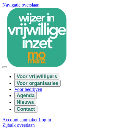
Navigatie overslaan
Voor vrijwilligers
Voor organisaties
Voor bedrijven
Agenda
Nieuws
Contact
Account aanmaken
Log in
Zijbalk overslaan