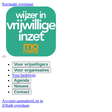
Navigatie overslaan
Voor vrijwilligers
Voor organisaties
Voor bedrijven
Agenda
Nieuws
Contact
Account aanmaken
Log in
Zijbalk overslaan