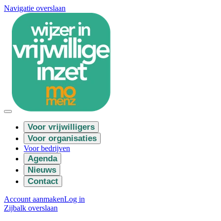
Navigatie overslaan
Voor vrijwilligers
Voor organisaties
Voor bedrijven
Agenda
Nieuws
Contact
Account aanmaken
Log in
Zijbalk overslaan