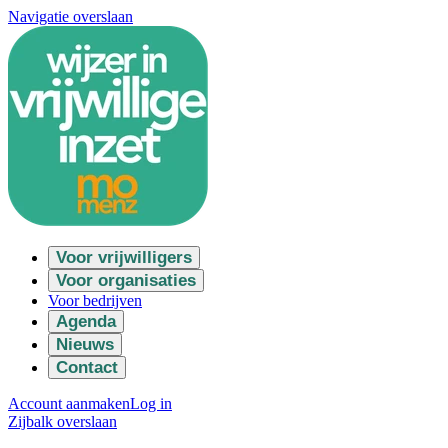
Navigatie overslaan
Voor vrijwilligers
Voor organisaties
Voor bedrijven
Agenda
Nieuws
Contact
Account aanmaken
Log in
Zijbalk overslaan