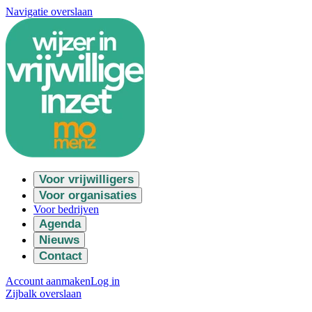
Navigatie overslaan
Voor vrijwilligers
Voor organisaties
Voor bedrijven
Agenda
Nieuws
Contact
Account aanmaken
Log in
Zijbalk overslaan