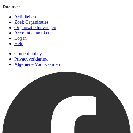
Doe mee
Activiteiten
Zoek Organisaties
Organisatie toevoegen
Account aanmaken
Log in
Help
Content policy
Privacyverklaring
Algemene Voorwaarden