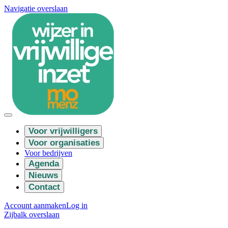
Navigatie overslaan
Voor vrijwilligers
Voor organisaties
Voor bedrijven
Agenda
Nieuws
Contact
Account aanmaken
Log in
Zijbalk overslaan