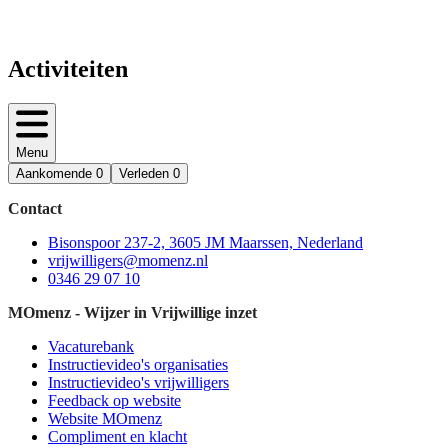
Activiteiten
Menu
Aankomende
0
Verleden
0
Contact
Bisonspoor 237-2, 3605 JM Maarssen, Nederland
vrijwilligers@momenz.nl
0346 29 07 10
MOmenz - Wijzer in Vrijwillige inzet
Vacaturebank
Instructievideo's organisaties
Instructievideo's vrijwilligers
Feedback op website
Website MOmenz
Compliment en klacht