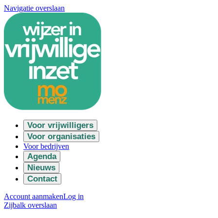
Navigatie overslaan
Voor vrijwilligers
Voor organisaties
Voor bedrijven
Agenda
Nieuws
Contact
Account aanmaken
Log in
Zijbalk overslaan