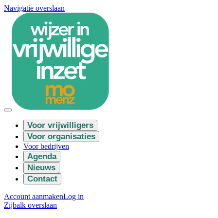
Navigatie overslaan
Voor vrijwilligers
Voor organisaties
Voor bedrijven
Agenda
Nieuws
Contact
Account aanmaken
Log in
Zijbalk overslaan