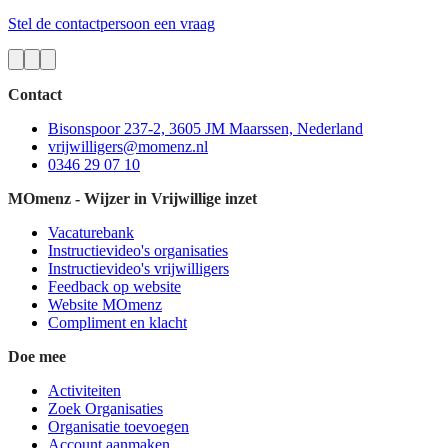
Stel de contactpersoon een vraag
Contact
Bisonspoor 237-2, 3605 JM Maarssen, Nederland
vrijwilligers@momenz.nl
0346 29 07 10
MOmenz - Wijzer in Vrijwillige inzet
Vacaturebank
Instructievideo's organisaties
Instructievideo's vrijwilligers
Feedback op website
Website MOmenz
Compliment en klacht
Doe mee
Activiteiten
Zoek Organisaties
Organisatie toevoegen
Account aanmaken