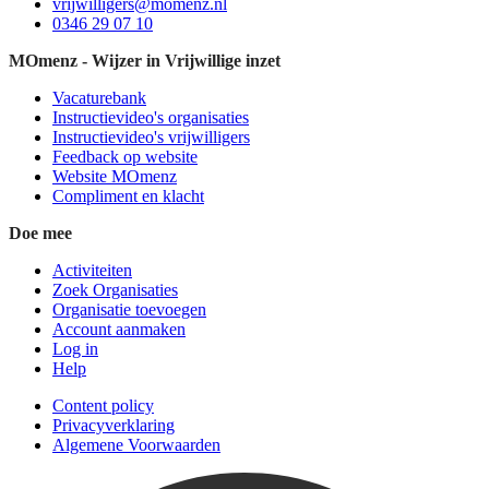
vrijwilligers@momenz.nl
0346 29 07 10
MOmenz - Wijzer in Vrijwillige inzet
Vacaturebank
Instructievideo's organisaties
Instructievideo's vrijwilligers
Feedback op website
Website MOmenz
Compliment en klacht
Doe mee
Activiteiten
Zoek Organisaties
Organisatie toevoegen
Account aanmaken
Log in
Help
Content policy
Privacyverklaring
Algemene Voorwaarden