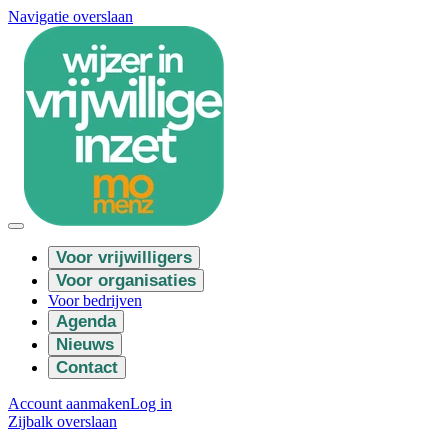
Navigatie overslaan
Voor vrijwilligers
Voor organisaties
Voor bedrijven
Agenda
Nieuws
Contact
Account aanmaken
Log in
Zijbalk overslaan