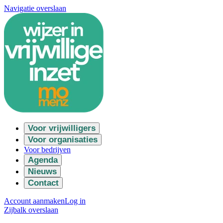
Navigatie overslaan
Voor vrijwilligers
Voor organisaties
Voor bedrijven
Agenda
Nieuws
Contact
Account aanmaken
Log in
Zijbalk overslaan