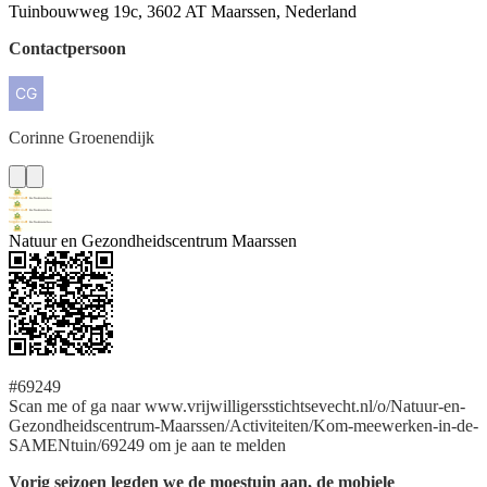
Tuinbouwweg 19c, 3602 AT Maarssen, Nederland
Contactpersoon
Corinne
Groenendijk
Natuur en Gezondheidscentrum Maarssen
#69249
Scan me of ga naar www.vrijwilligersstichtsevecht.nl/o/Natuur-en-
Gezondheidscentrum-Maarssen/Activiteiten/Kom-meewerken-in-de-
SAMENtuin/69249 om je aan te melden
Vorig seizoen legden we de moestuin aan, de mobiele