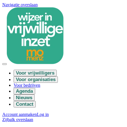
Navigatie overslaan
Voor vrijwilligers
Voor organisaties
Voor bedrijven
Agenda
Nieuws
Contact
Account aanmaken
Log in
Zijbalk overslaan