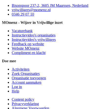
Bisonspoor 237-2, 3605 JM Maarssen, Nederland
vrijwilligers@momenz.nl
0346 29 07 10
MOmenz - Wijzer in Vrijwillige inzet
Vacaturebank
Instructievideo's organisaties
Instructievideo's vrijwilligers
Feedback op website
Website MOmenz
Compliment en klacht
Doe mee
Activiteiten
Zoek Organisaties
Organisatie toevoegen
Account aanmaken
Log in
Help
Content policy
Privacyverklaring
Algemene Voorwaarden