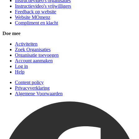
Instructievideo's organisaties
Instructievideo's vrijwilligers
Feedback op website
Website MOmenz
Compliment en klacht
Doe mee
Activiteiten
Zoek Organisaties
Organisatie toevoegen
Account aanmaken
Log in
Help
Content policy
Privacyverklaring
Algemene Voorwaarden