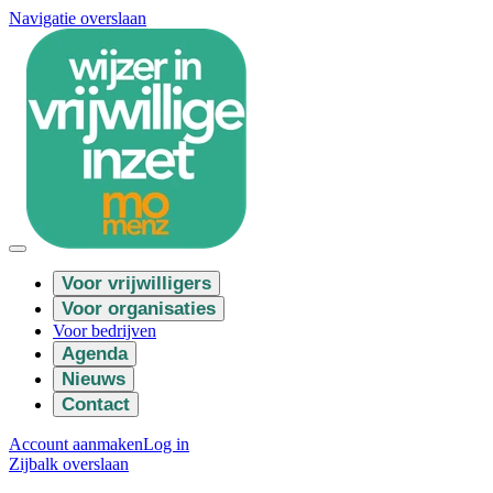
Navigatie overslaan
Voor vrijwilligers
Voor organisaties
Voor bedrijven
Agenda
Nieuws
Contact
Account aanmaken
Log in
Zijbalk overslaan