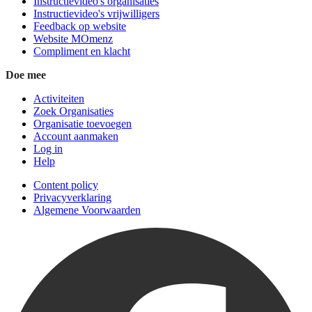
Instructievideo's organisaties
Instructievideo's vrijwilligers
Feedback op website
Website MOmenz
Compliment en klacht
Doe mee
Activiteiten
Zoek Organisaties
Organisatie toevoegen
Account aanmaken
Log in
Help
Content policy
Privacyverklaring
Algemene Voorwaarden