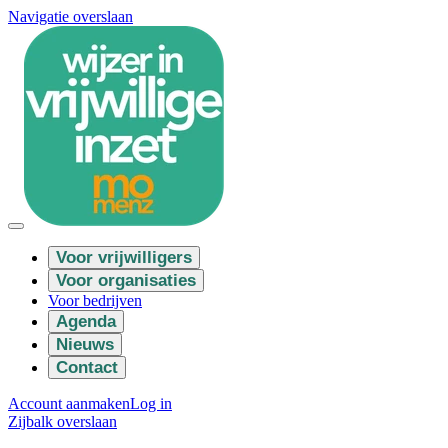
Navigatie overslaan
Voor vrijwilligers
Voor organisaties
Voor bedrijven
Agenda
Nieuws
Contact
Account aanmaken
Log in
Zijbalk overslaan