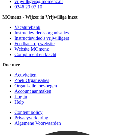
vrijwilligers@momenz.nl
0346 29 07 10
MOmenz - Wijzer in Vrijwillige inzet
Vacaturebank
Instructievideo's organisaties
Instructievideo's vrijwilligers
Feedback op website
Website MOmenz
Compliment en klacht
Doe mee
Activiteiten
Zoek Organisaties
Organisatie toevoegen
Account aanmaken
Log in
Help
Content policy
Privacyverklaring
Algemene Voorwaarden