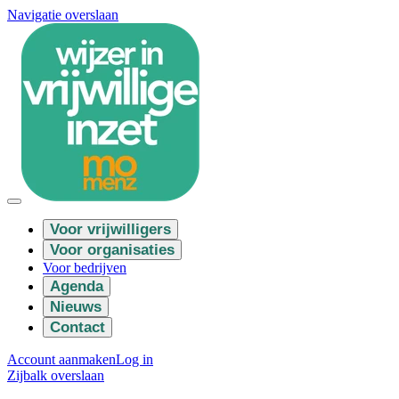
Navigatie overslaan
Voor vrijwilligers
Voor organisaties
Voor bedrijven
Agenda
Nieuws
Contact
Account aanmaken
Log in
Zijbalk overslaan