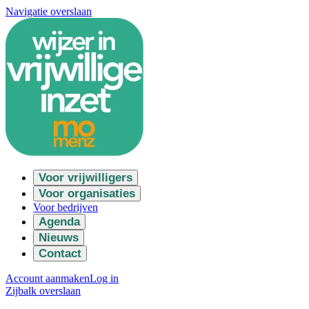
Navigatie overslaan
Voor vrijwilligers
Voor organisaties
Voor bedrijven
Agenda
Nieuws
Contact
Account aanmaken
Log in
Zijbalk overslaan