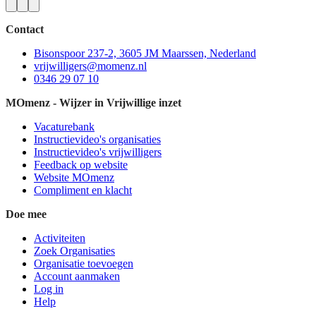
Contact
Bisonspoor 237-2, 3605 JM Maarssen, Nederland
vrijwilligers@momenz.nl
0346 29 07 10
MOmenz - Wijzer in Vrijwillige inzet
Vacaturebank
Instructievideo's organisaties
Instructievideo's vrijwilligers
Feedback op website
Website MOmenz
Compliment en klacht
Doe mee
Activiteiten
Zoek Organisaties
Organisatie toevoegen
Account aanmaken
Log in
Help