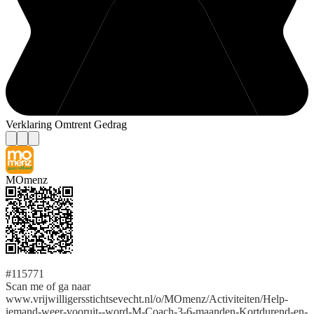
Verklaring Omtrent Gedrag
MOmenz
#115771
Scan me of ga naar
www.vrijwilligersstichtsevecht.nl/o/MOmenz/Activiteiten/Help-
iemand-weer-vooruit--word-M-Coach-3-6-maanden-Kortdurend-en-