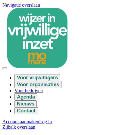
Navigatie overslaan
Voor vrijwilligers
Voor organisaties
Voor bedrijven
Agenda
Nieuws
Contact
Account aanmaken
Log in
Zijbalk overslaan