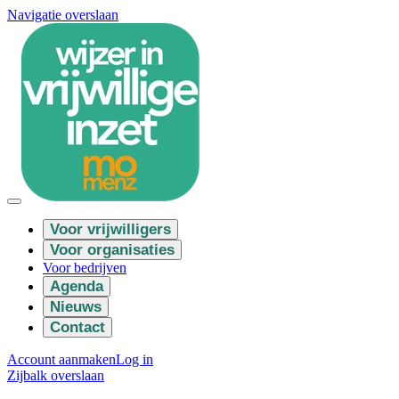
Navigatie overslaan
Voor vrijwilligers
Voor organisaties
Voor bedrijven
Agenda
Nieuws
Contact
Account aanmaken
Log in
Zijbalk overslaan