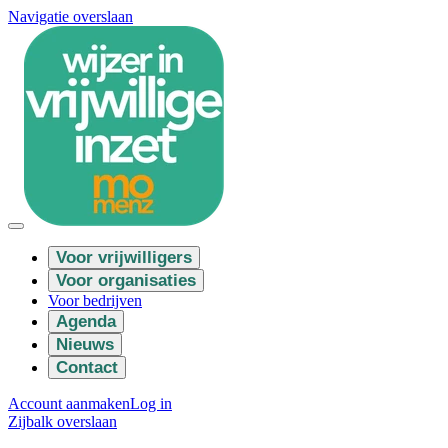
Navigatie overslaan
Voor vrijwilligers
Voor organisaties
Voor bedrijven
Agenda
Nieuws
Contact
Account aanmaken
Log in
Zijbalk overslaan