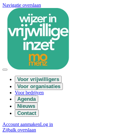
Navigatie overslaan
Voor vrijwilligers
Voor organisaties
Voor bedrijven
Agenda
Nieuws
Contact
Account aanmaken
Log in
Zijbalk overslaan