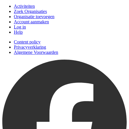
Activiteiten
Zoek Organisaties
Organisatie toevoegen
Account aanmaken
Log in
Help
Content policy
Privacyverklaring
Algemene Voorwaarden