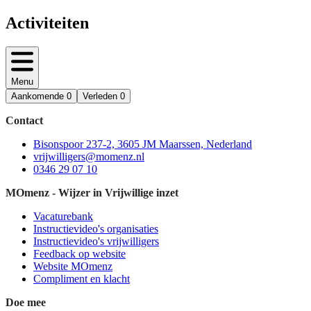
Activiteiten
Menu
Aankomende
0
Verleden
0
Contact
Bisonspoor 237-2, 3605 JM Maarssen, Nederland
vrijwilligers@momenz.nl
0346 29 07 10
MOmenz - Wijzer in Vrijwillige inzet
Vacaturebank
Instructievideo's organisaties
Instructievideo's vrijwilligers
Feedback op website
Website MOmenz
Compliment en klacht
Doe mee