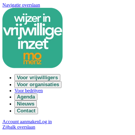
Navigatie overslaan
Voor vrijwilligers
Voor organisaties
Voor bedrijven
Agenda
Nieuws
Contact
Account aanmaken
Log in
Zijbalk overslaan