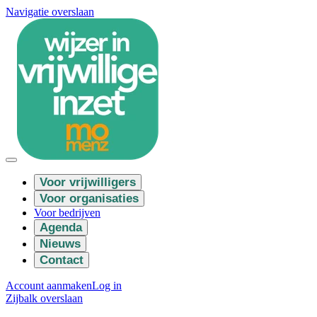
Navigatie overslaan
Voor vrijwilligers
Voor organisaties
Voor bedrijven
Agenda
Nieuws
Contact
Account aanmaken
Log in
Zijbalk overslaan