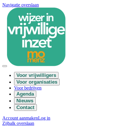
Navigatie overslaan
Voor vrijwilligers
Voor organisaties
Voor bedrijven
Agenda
Nieuws
Contact
Account aanmaken
Log in
Zijbalk overslaan