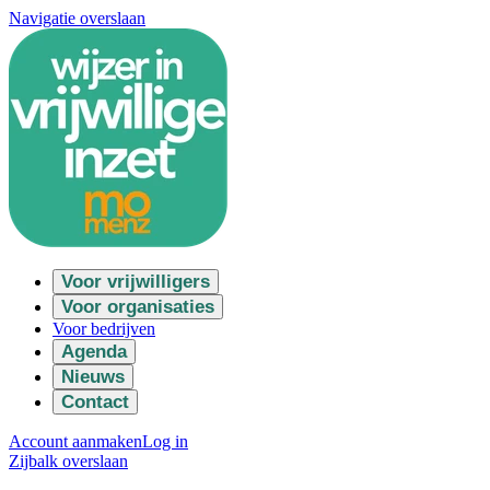
Navigatie overslaan
Voor vrijwilligers
Voor organisaties
Voor bedrijven
Agenda
Nieuws
Contact
Account aanmaken
Log in
Zijbalk overslaan