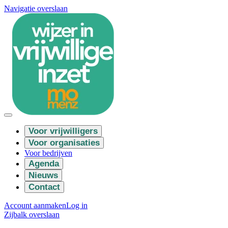
Navigatie overslaan
Voor vrijwilligers
Voor organisaties
Voor bedrijven
Agenda
Nieuws
Contact
Account aanmaken
Log in
Zijbalk overslaan