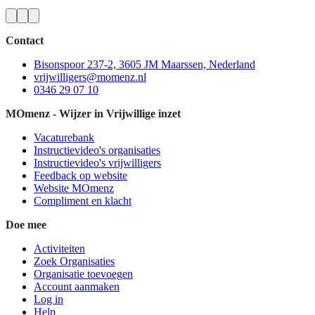
Contact
Bisonspoor 237-2, 3605 JM Maarssen, Nederland
vrijwilligers@momenz.nl
0346 29 07 10
MOmenz - Wijzer in Vrijwillige inzet
Vacaturebank
Instructievideo's organisaties
Instructievideo's vrijwilligers
Feedback op website
Website MOmenz
Compliment en klacht
Doe mee
Activiteiten
Zoek Organisaties
Organisatie toevoegen
Account aanmaken
Log in
Help