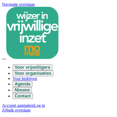
Navigatie overslaan
Voor vrijwilligers
Voor organisaties
Voor bedrijven
Agenda
Nieuws
Contact
Account aanmaken
Log in
Zijbalk overslaan