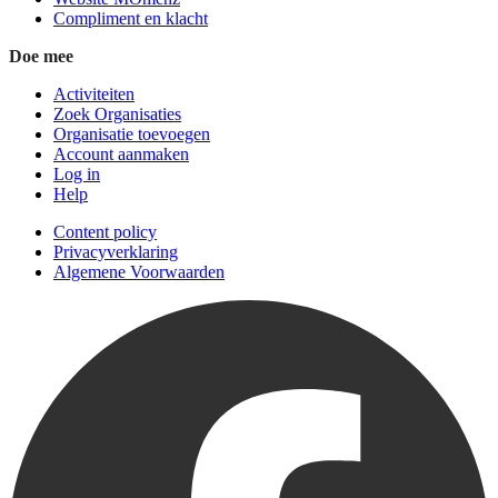
Compliment en klacht
Doe mee
Activiteiten
Zoek Organisaties
Organisatie toevoegen
Account aanmaken
Log in
Help
Content policy
Privacyverklaring
Algemene Voorwaarden