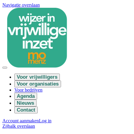
Navigatie overslaan
Voor vrijwilligers
Voor organisaties
Voor bedrijven
Agenda
Nieuws
Contact
Account aanmaken
Log in
Zijbalk overslaan