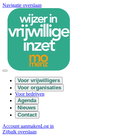
Navigatie overslaan
Voor vrijwilligers
Voor organisaties
Voor bedrijven
Agenda
Nieuws
Contact
Account aanmaken
Log in
Zijbalk overslaan