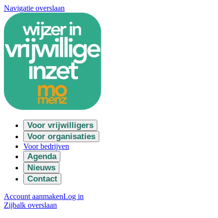
Navigatie overslaan
Voor vrijwilligers
Voor organisaties
Voor bedrijven
Agenda
Nieuws
Contact
Account aanmaken
Log in
Zijbalk overslaan