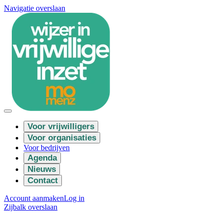
Navigatie overslaan
Voor vrijwilligers
Voor organisaties
Voor bedrijven
Agenda
Nieuws
Contact
Account aanmaken
Log in
Zijbalk overslaan