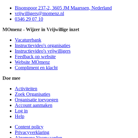
Bisonspoor 237-2, 3605 JM Maarssen, Nederland
vrijwilligers@momenz.nl
0346 29 07 10
MOmenz - Wijzer in Vrijwillige inzet
Vacaturebank
Instructievideo's organisaties
Instructievideo's vrijwilligers
Feedback op website
Website MOmenz
Compliment en klacht
Doe mee
Activiteiten
Zoek Organisaties
Organisatie toevoegen
Account aanmaken
Log in
Help
Content policy
Privacyverklaring
Algemene Voorwaarden