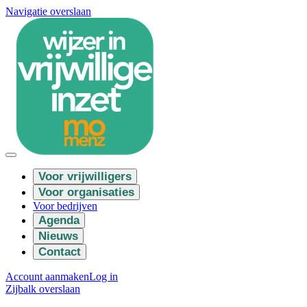
Navigatie overslaan
Voor vrijwilligers
Voor organisaties
Voor bedrijven
Agenda
Nieuws
Contact
Account aanmaken
Log in
Zijbalk overslaan