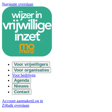
Navigatie overslaan
Voor vrijwilligers
Voor organisaties
Voor bedrijven
Agenda
Nieuws
Contact
Account aanmaken
Log in
Zijbalk overslaan