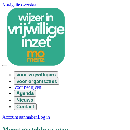
Navigatie overslaan
Voor vrijwilligers
Voor organisaties
Voor bedrijven
Agenda
Nieuws
Contact
Account aanmaken
Log in
Meest gestelde vragen