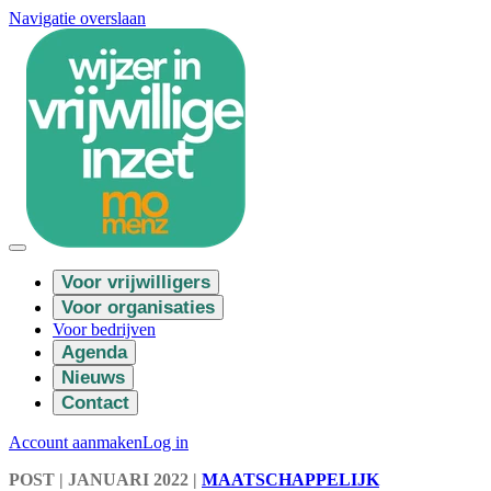
Navigatie overslaan
Voor vrijwilligers
Voor organisaties
Voor bedrijven
Agenda
Nieuws
Contact
Account aanmaken
Log in
POST
| JANUARI 2022
|
MAATSCHAPPELIJK