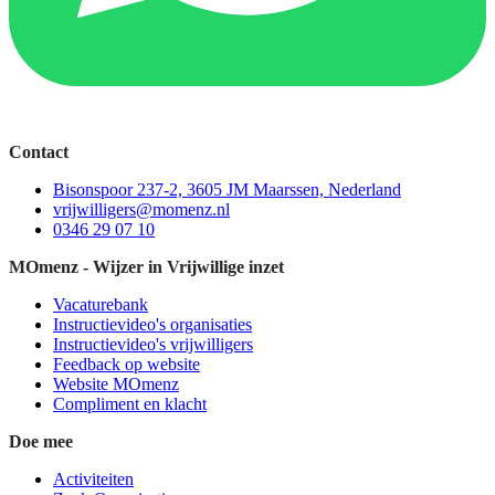
Contact
Bisonspoor 237-2, 3605 JM Maarssen, Nederland
vrijwilligers@momenz.nl
0346 29 07 10
MOmenz - Wijzer in Vrijwillige inzet
Vacaturebank
Instructievideo's organisaties
Instructievideo's vrijwilligers
Feedback op website
Website MOmenz
Compliment en klacht
Doe mee
Activiteiten