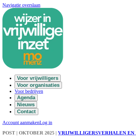
Navigatie overslaan
Voor vrijwilligers
Voor organisaties
Voor bedrijven
Agenda
Nieuws
Contact
Account aanmaken
Log in
POST
| OKTOBER 2025
|
VRIJWILLIGERSVERHALEN EN