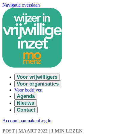
Navigatie overslaan
Voor vrijwilligers
Voor organisaties
Voor bedrijven
Agenda
Nieuws
Contact
Account aanmaken
Log in
POST
| MAART 2022
|
1 MIN LEZEN