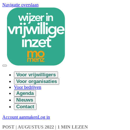
Navigatie overslaan
Voor vrijwilligers
Voor organisaties
Voor bedrijven
Agenda
Nieuws
Contact
Account aanmaken
Log in
POST
| AUGUSTUS 2022
|
1 MIN LEZEN