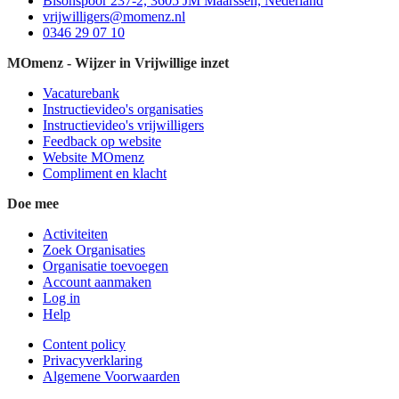
Bisonspoor 237-2, 3605 JM Maarssen, Nederland
vrijwilligers@momenz.nl
0346 29 07 10
MOmenz - Wijzer in Vrijwillige inzet
Vacaturebank
Instructievideo's organisaties
Instructievideo's vrijwilligers
Feedback op website
Website MOmenz
Compliment en klacht
Doe mee
Activiteiten
Zoek Organisaties
Organisatie toevoegen
Account aanmaken
Log in
Help
Content policy
Privacyverklaring
Algemene Voorwaarden