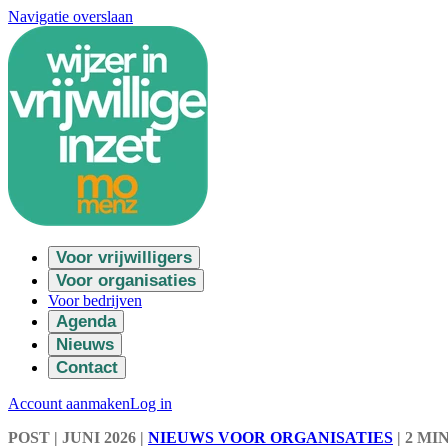
Navigatie overslaan
Voor vrijwilligers
Voor organisaties
Voor bedrijven
Agenda
Nieuws
Contact
Account aanmaken
Log in
POST
| JUNI 2026
|
NIEUWS VOOR ORGANISATIES
|
2 MI